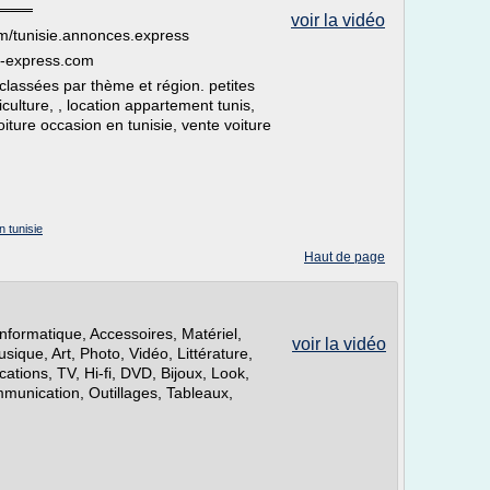
═══
voir la vidéo
ebook.com/tunisie.annonces.express
onces-express.com
classées par thème et région. petites
culture, , location appartement tunis,
oiture occasion en tunisie, vente voiture
n tunisie
Haut de page
formatique, Accessoires, Matériel,
voir la vidéo
usique, Art, Photo, Vidéo, Littérature,
tions, TV, Hi-fi, DVD, Bijoux, Look,
munication, Outillages, Tableaux,