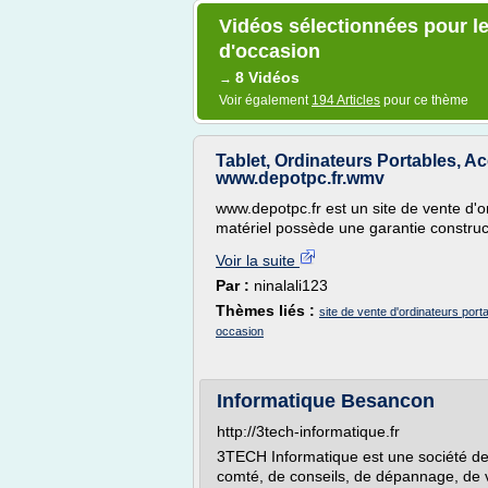
Vidéos sélectionnées pour le
d'occasion
8 Vidéos
→
Voir également
194 Articles
pour ce thème
Tablet, Ordinateurs Portables, A
www.depotpc.fr.wmv
www.depotpc.fr est un site de vente d'o
matériel possède une garantie construct
Voir la suite
Par :
ninalali123
Thèmes liés :
site de vente d'ordinateurs port
occasion
Informatique Besancon
http://3tech-informatique.fr
3TECH Informatique est une société de
comté, de conseils, de dépannage, de v