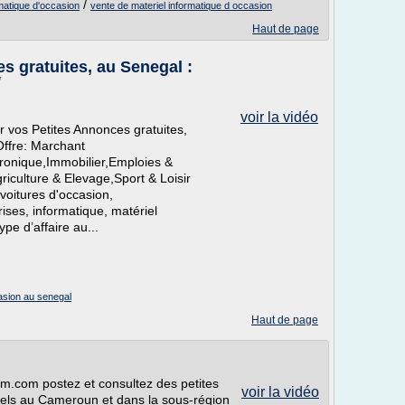
/
rmatique d'occasion
vente de materiel informatique d occasion
Haut de page
s gratuites, au Senegal :
/
voir la vidéo
 vos Petites Annonces gratuites,
Offre: Marchant
ronique,Immobilier,Emploies &
iculture & Elevage,Sport & Loisir
voitures d'occasion,
ses, informatique, matériel
pe d’affaire au...
asion au senegal
Haut de page
m.com postez et consultez des petites
voir la vidéo
nels au Cameroun et dans la sous-région