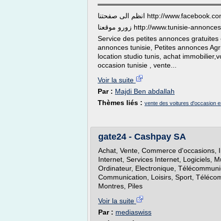
═════════════════════════
انظم الى صفحتنا http://www.fac
زورو موقعنا http://www.tunisie-ann
Service des petites annonces gratuites 
annonces tunisie, Petites annonces Agri
location studio tunis, achat immobilier,v
occasion tunisie , vente...
Voir la suite
Par :
Majdi Ben abdallah
Thèmes liés :
vente des voitures d'occasion e
gate24 - Cashpay SA
Achat, Vente, Commerce d'occasions, In
Internet, Services Internet, Logiciels, M
Ordinateur, Electronique, Télécommunica
Communication, Loisirs, Sport, Télécom
Montres, Piles
Voir la suite
Par :
mediaswiss