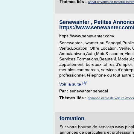
Thèmes liés :
achat et vente de materiel info
Senewanter , Petites Annonce
https://www.senewanter.com
https://www.senewanter.com/
Senewanter , wanter au Senegal,Publier
Vente,Location, Offre:Location, Vente, 
Ambulantweb,Auto,Moto& scooter,Elect
Services,Formations,Beaute & Mode,Agr
appartement, bureaux ,offres d'emploi, 
meubles,commerces, services d’entrepri
professionnel, téléphone ou tout autre ty
Voir la suite
Par :
senewanter senegal
Thèmes liés :
annonce vente de voiture d'occ
formation
Sur votre bourse de services www.pinpi
annonces de particuliers et profession