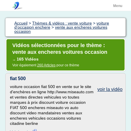
Menu
Accueil
>
Thèmes & vidéos : vente voiture
>
voiture
d'occasion enchere
>
vente aux encheres voitures
occasion
Vidéos sélectionnées pour le thème :
vente aux encheres voitures occasion
165 Vidéos
→
Voir également
260 Articles
pour ce thème
fiat 500
voiture occasion fiat 500 en vente sur le site
voir la vidéo
d'enchères en ligne http://www.miseauto.com
et ventes directes vehicules vo toutes
marques à prix discount voiture occasion
FIAT 500 encheres miseauto vo auto
discount video mandataires ventes aux
encheres vehicules occasions voitures
citadine berline