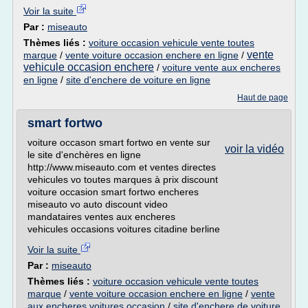
Voir la suite
Par :
miseauto
Thèmes liés :
voiture occasion vehicule vente toutes
vente
marque
/
vente voiture occasion enchere en ligne
/
vehicule occasion enchere
/
voiture vente aux encheres
en ligne
/
site d'enchere de voiture en ligne
Haut de page
smart fortwo
voiture occason smart fortwo en vente sur
voir la vidéo
le site d'enchères en ligne
http://www.miseauto.com et ventes directes
vehicules vo toutes marques à prix discount
voiture occasion smart fortwo encheres
miseauto vo auto discount video
mandataires ventes aux encheres
vehicules occasions voitures citadine berline
Voir la suite
Par :
miseauto
Thèmes liés :
voiture occasion vehicule vente toutes
marque
/
vente voiture occasion enchere en ligne
/
vente
aux encheres voitures occasion
/
site d'enchere de voiture