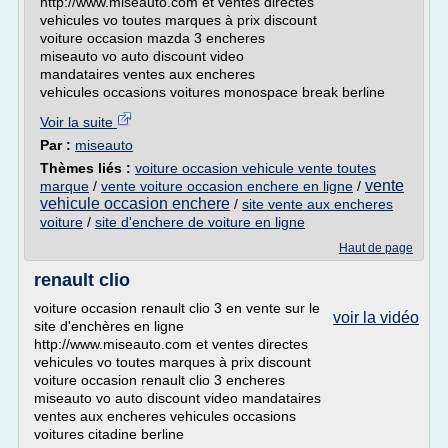
http://www.miseauto.com et ventes directes
vehicules vo toutes marques à prix discount
voiture occasion mazda 3 encheres
miseauto vo auto discount video
mandataires ventes aux encheres
vehicules occasions voitures monospace break berline
Voir la suite
Par :
miseauto
Thèmes liés :
voiture occasion vehicule vente toutes
vente
marque
/
vente voiture occasion enchere en ligne
/
vehicule occasion enchere
/
site vente aux encheres
voiture
/
site d'enchere de voiture en ligne
Haut de page
renault clio
voiture occasion renault clio 3 en vente sur le
voir la vidéo
site d'enchères en ligne
http://www.miseauto.com et ventes directes
vehicules vo toutes marques à prix discount
voiture occasion renault clio 3 encheres
miseauto vo auto discount video mandataires
ventes aux encheres vehicules occasions
voitures citadine berline