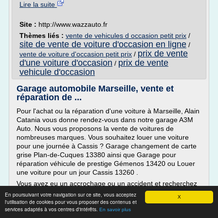
Lire la suite
Site :
http://www.wazzauto.fr
Thèmes liés :
vente de vehicules d occasion petit prix
/
site de vente de voiture d'occasion en ligne
/
prix de vente
vente de voiture d'occasion petit prix
/
d'une voiture d'occasion
prix de vente
/
vehicule d'occasion
Garage automobile Marseille, vente et
réparation de ...
Pour l'achat ou la réparation d'une voiture à Marseille, Alain
Catania vous donne rendez-vous dans notre garage A3M
Auto. Nous vous proposons la vente de voitures de
nombreuses marques. Vous souhaitez louer une voiture
pour une journée à Cassis ? Garage changement de carte
grise Plan-de-Cuques 13380 ainsi que Garage pour
réparation véhicule de prestige Gémenos 13420 ou Louer
une voiture pour un jour Cassis 13260 .
Vous avez eu un accrochage ou un accident et recherchez
un garage automobile ? Rendez-vous chez AM Auto pour...
En poursuivant votre navigation sur ce site, vous acceptez
X
l'utilisation de cookies pour vous proposer des contenus et
Lire la suite
services adaptés à vos centres d'intérêts.
En savoir plus