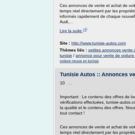
Ces annonces de vente et achat de voit
temps réel directement par les propriét
informés rapidement de chaque nouvelle
Audi,...
Lire la suite
Site :
http://www.tunisie-autos.com
Thèmes liés :
petites annonces vente d
tunisie
/
annonce pour vente de voiture 
voiture neuve en tunisie
Tunisie Autos :: Annonces ven
10 ...
Important : Le contenu des offres de loc
vérifications effectuées, tunisie-autos
la qualité et le contenu des offres. No
tout contact !
Ces annonces de vente et achat de voit
temps réel directement par les propriét