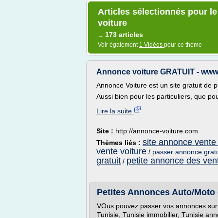
Articles sélectionnés pour l
voiture
173 articles
→
Voir également
1 Vidéos
pour ce thème
Annonce voiture GRATUIT - www
Annonce Voiture est un site gratuit de 
Aussi bien pour les particuliers, que pour
Lire la suite
Site :
http://annonce-voiture.com
site annonce vente 
Thèmes liés :
vente voiture
/
passer annonce gratu
gratuit
petite annonce des vent
/
Petites Annonces Auto/Moto en
VOus pouvez passer vos annonces sur t
Tunisie, Tunisie immobilier, Tunisie an