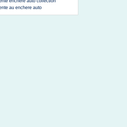
ente enchere auto collection
ente au enchere auto