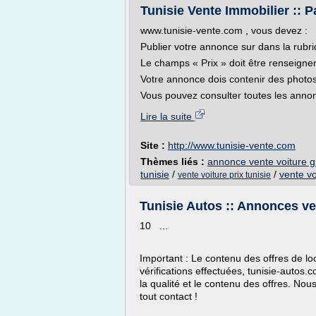
Tunisie Vente Immobilier :: P
www.tunisie-vente.com , vous devez :
Publier votre annonce sur dans la rubri
Le champs « Prix » doit être renseigne
Votre annonce dois contenir des photos
Vous pouvez consulter toutes les annon
Lire la suite
Site :
http://www.tunisie-vente.com
Thèmes liés :
annonce vente voiture gr
tunisie
/
/
vente vo
vente voiture prix tunisie
Tunisie Autos :: Annonces ven
10 ...
Important : Le contenu des offres de loc
vérifications effectuées, tunisie-autos
la qualité et le contenu des offres. Nou
tout contact !