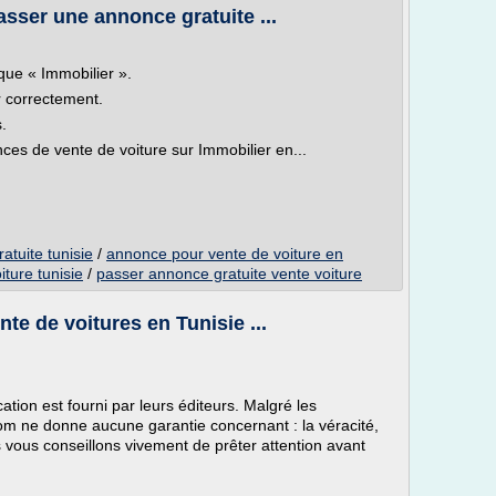
asser une annonce gratuite ...
que « Immobilier ».
r correctement.
.
ces de vente de voiture sur Immobilier en...
atuite tunisie
/
annonce pour vente de voiture en
iture tunisie
/
passer annonce gratuite vente voiture
te de voitures en Tunisie ...
ation est fourni par leurs éditeurs. Malgré les
.com ne donne aucune garantie concernant : la véracité,
s vous conseillons vivement de prêter attention avant