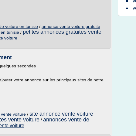
v
v
e voiture en tunisie
/
annonce vente voiture gratuite
petites annonces gratuites vente
en tunisie
/
e voiture
ement
 quelques secondes
ajouter votre annonce sur les principaux sites de notre
site annonce vente voiture
 vente voiture
/
tes vente voiture
annonces vente de
/
nte voiture