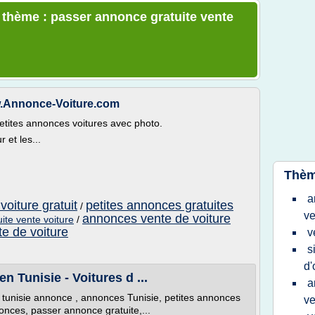
e thème : passer annonce gratuite vente
.Annonce-Voiture.com
petites annonces voitures avec photo.
 et les...
Thèm
a
voiture gratuit
petites annonces gratuites
/
ve
annonces vente de voiture
ite vente voiture
/
e de voiture
v
s
d'
 Tunisie - Voitures d ...
a
unisie annonce , annonces Tunisie, petites annonces
ve
nonces, passer annonce gratuite,...