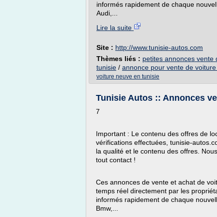
informés rapidement de chaque nouvelle
Audi,...
Lire la suite
Site :
http://www.tunisie-autos.com
Thèmes liés :
petites annonces vente d
tunisie
/
annonce pour vente de voiture 
voiture neuve en tunisie
Tunisie Autos :: Annonces ven
7
Important : Le contenu des offres de loc
vérifications effectuées, tunisie-autos
la qualité et le contenu des offres. Nou
tout contact !
Ces annonces de vente et achat de voit
temps réel directement par les propriét
informés rapidement de chaque nouvelle
Bmw,...