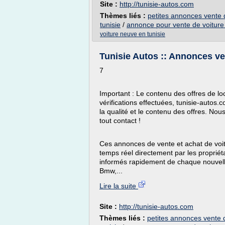
Site :
http://tunisie-autos.com
Thèmes liés :
petites annonces vente d
tunisie
/
annonce pour vente de voiture 
voiture neuve en tunisie
Tunisie Autos :: Annonces ven
7
Important : Le contenu des offres de loc
vérifications effectuées, tunisie-autos
la qualité et le contenu des offres. Nou
tout contact !
Ces annonces de vente et achat de voit
temps réel directement par les propriét
informés rapidement de chaque nouvelle
Bmw,...
Lire la suite
Site :
http://tunisie-autos.com
Thèmes liés :
petites annonces vente d