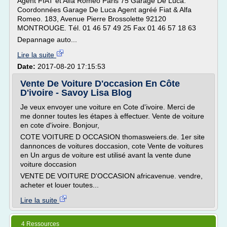
Agent FIAT et Alfa Romeo Paris 75 Garage De Luca.
Coordonnées Garage De Luca Agent agréé Fiat & Alfa
Romeo. 183, Avenue Pierre Brossolette 92120
MONTROUGE. Tél. 01 46 57 49 25 Fax 01 46 57 18 63
Depannage auto...
Lire la suite
Date:
2017-08-20 17:15:53
Vente De Voiture D'occasion En Côte
D'ivoire - Savoy Lisa Blog
Je veux envoyer une voiture en Cote d'ivoire. Merci de
me donner toutes les étapes à effectuer. Vente de voiture
en cote d'ivoire. Bonjour,
COTE VOITURE D OCCASION thomasweiers.de. 1er site
dannonces de voitures doccasion, cote Vente de voitures
en Un argus de voiture est utilisé avant la vente dune
voiture doccasion
VENTE DE VOITURE D'OCCASION africavenue. vendre,
acheter et louer toutes...
Lire la suite
4 Ressources